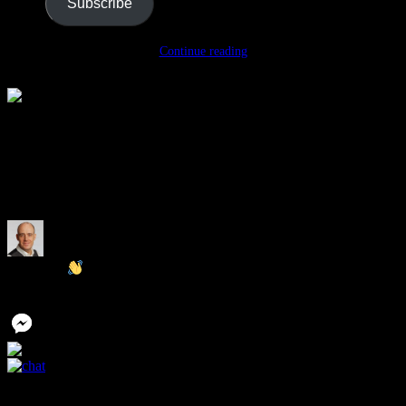
Subscribe
Continue reading
Mats Kallmyr
Typically replies within an day
I will be back soon
Hey there
It’s Mats Kallmyr. How can I help you?
Start Chat with:
Go
to