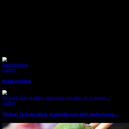
military service as a Sergeant (1983-1984), I found a passion for
leadership and that I wanted to work with that in my coming future.
Worked eight years at Saab Automobile AB (Trollhättan &
Nyköping), which was a very educational period. The automotive
industry is very focused on efficiency and “the Toyota model”
(lean), and was therefore a very good start to my career in
management and something I always carried with me through my
professional life.
Related Posts
Reinkarnation
Gallery
Reinkarnation
Michael Jackson aldrig så populär som efter sin bortgång…
Gallery
Michael Jackson aldrig så populär som efter sin bortgång…