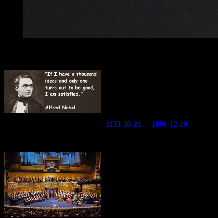
Tänkte om och tänkte rätt?
Läser Dagens Nyheter torsdagen
2014-08-21 om Alfred Nobel (f
1833-10-21
, d
1896-12-19
) av
journalisten Per Mortensen.
Väldigt många känner till hans