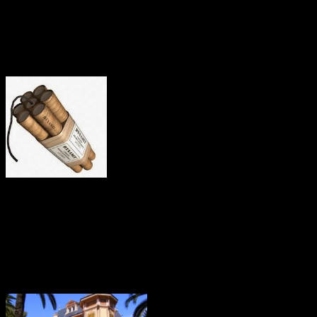
Nobelpris, men det är intressant hur det skapades. Men framför allt
hur det vändes till något riktigt bra.
Faktum är att Nobel skapade sin förmögenhet genom dynamit,
kanoner, ammunition och vapen, men hade också annan
verksamhet. Över 350 patent togs också under åren.
Bland annat gavs gruvindustrin och byggnation stora fördelar pga
dynamitens tillkomst. Nobel blandade nitroglycerin med porös
kiselgur och fick då en avsevärd mindre riskfylld produkt för
användaren och väldigt lönsam för honom.
Fabriker skapades i USA, UK, Frankrike , Schweiz, Italien,
Tyskland och underbolag i Asien, Australien, Syd- och
Centralamerika. Inom koncernen fanns ett trettiotal bolag världen
över.