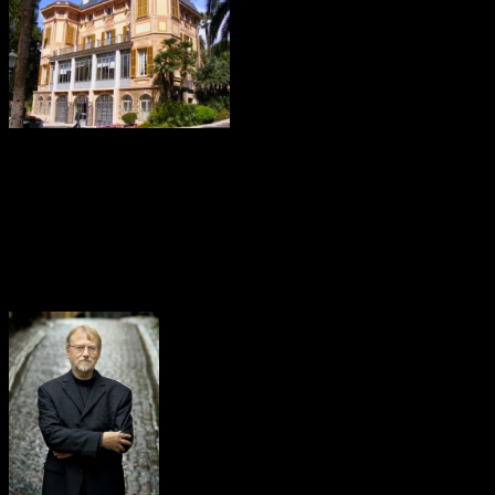
Vid hans sista år 1896 då han levde i
San Remo hände dock det mest intressanta enligt mig. Han skapade
en fond där huvuddelen av hans avsevärda ekonomiska tillgångar
testamenterades med syfte att dela ut till dem; “som under det
förlupne året hafva gjort menskligheten den största nyttan”.
Områden som han bestämde var och är än idag; fysik, kemi,
fysiologi eller medicin, litteratur samt fredspris.
Avkastningen från förmögenheten är det som delats ut sedan 1901
på hans dödsdag 10 december. Och hittills har det delats ut 561
gånger till 876 nobelpristagare (personer/organisationer).