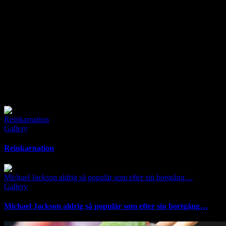
my training in finance, economics and marketing. During my
military service as a Sergeant (1983-1984), I found a passion for
leadership and that I wanted to work with that in my coming future.
Worked eight years at Saab Automobile AB (Trollhättan &
Nyköping), which was a very educational period. The automotive
industry is very focused on efficiency and “the Toyota model”
(lean), and was therefore a very good start to my career in
management and something I always carried with me through my
professional life.
Related Posts
Reinkarnation
Gallery
Reinkarnation
Michael Jackson aldrig så populär som efter sin bortgång…
Gallery
Michael Jackson aldrig så populär som efter sin bortgång…