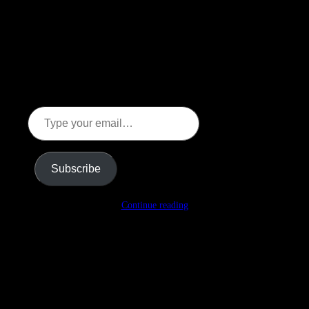
Discover more from Kallmyr
Leading Innovation & Change
Subscribe now to keep reading and get access to the full
archive.
Type
your
email…
Subscribe
Continue reading
Mats Kallmyr