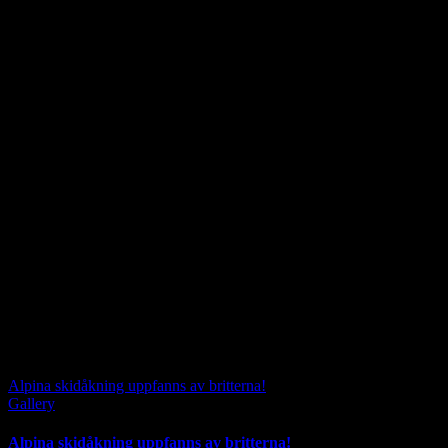
Alpina skidåkning uppfanns av britterna!
Gallery
Alpina skidåkning uppfanns av britterna!