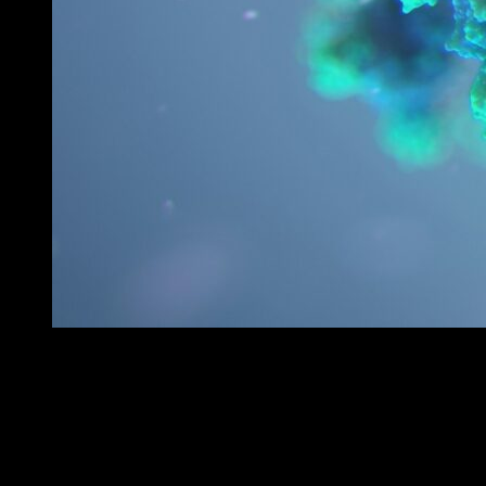
Kommer människans fall bli ett virus?
Det har ju skrivits böcker, filmats tv-serier och filmer där scenariot
där virus har varit huvudpersonen.. och nu för första gången är jag
faktiskt riktigt rädd att detta hemska ska drabba oss, mänskligheten.