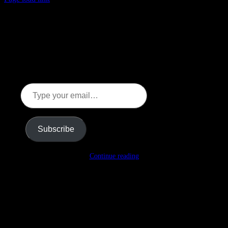
Discover more from Kallmyr
Leading Innovation & Change
Subscribe now to keep reading and get access to the full
archive.
Type
your
email…
Subscribe
Continue reading