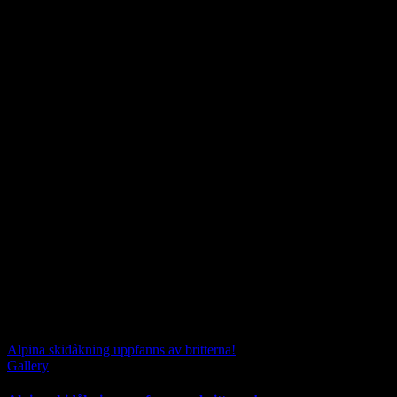
Alpina skidåkning uppfanns av britterna!
Gallery