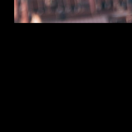
Kineser med “västerländska namn”…
Kineser med västerländska namn
I China Daily 2014-03-07–13 läser jag en artikel av Tiffany Tan om
kinesers västerländska namn. Kineser har ofta ett stort behov att
sticka ut och vem skulle inte det om jag fanns i en befolkning på
1,35 miljarder? Så hur kan man hitta ett ovanligt namn när t ex 795
personer heter Zhang Chaoyu (enligt kinesiska sökmotorn idtag.cn).
De vill gärna ha ett namn som är poetiskt och gärna kopplat till deras
egna nams betydelse eller personlighet.
Det som vi västerlänningar kanske inte förstått är att kinesen har ofta
tagit västerländska namn som liknar deras kinesiska namn, t ex en
Beijing student heter “Lavendery” (sprunget från “lavender”).
Ji Yanyan blev inspirerad av filmen från 2007 vid namn “Flakes” där
hennes favorit skådespelare Zooey Deschanel. Den kinesiska
översättningen innehöll “havre” och var Ji kinesiska smeknamn och
något hon älskade att äta. Så hon letade upp synonymer i en ordbok.