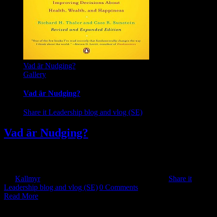
Vad är Nudging?
Gallery
Vad är Nudging?
Share it Leadership blog and vlog (SE)
Vad är Nudging?
Var på seminarie på Astrakan Utbildning 2018-09-28 och lyssnade
på [...]
By
Kallmyr
|
2024-06-03T17:54:44+10:00
2018-09-28
|
Share it
Leadership blog and vlog (SE)
|
0 Comments
Read More