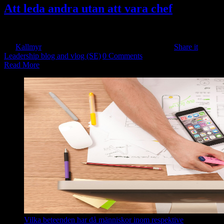
Att leda andra utan att vara chef
Med rätt kunskap och verktyg kan du som leder utan [...]
By
Kallmyr
|
2024-06-03T17:58:49+10:00
2018-08-10
|
Share it
Leadership blog and vlog (SE)
|
0 Comments
Read More
Vilka beteenden har då människor inom respektive