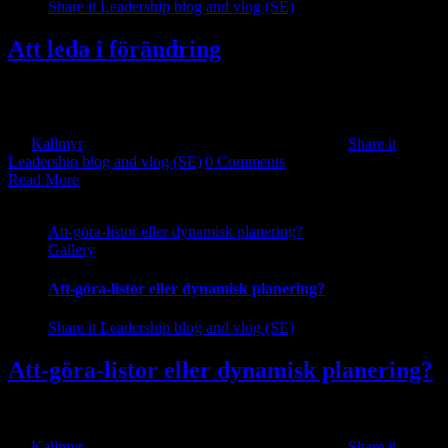
Share it Leadership blog and vlog (SE)
Att leda i förändring
– tydligt, förtroendeskapande och effektivt ledarskap! Globalisering,
ökad konkurrens och [...]
By
Kallmyr
|
2024-06-03T18:10:51+10:00
2018-07-13
|
Share it
Leadership blog and vlog (SE)
|
0 Comments
Read More
Att-göra-listor eller dynamisk planering?
Gallery
Att-göra-listor eller dynamisk planering?
Share it Leadership blog and vlog (SE)
Att-göra-listor eller dynamisk planering?
Förmågan att leda oss själva och att planera vår tid [...]
By
Kallmyr
|
2024-06-03T18:13:37+10:00
2018-06-29
|
Share it