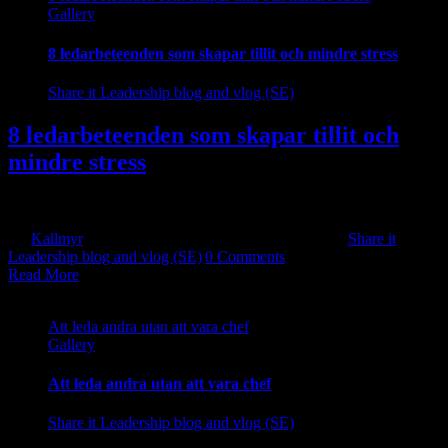
Gallery
8 ledarbeteenden som skapar tillit och mindre stress
Share it Leadership blog and vlog (SE)
8 ledarbeteenden som skapar tillit och
mindre stress
Visste du att dina medarbetare själva kan producera ett ämne [...]
By
Kallmyr
|
2024-06-03T17:57:48+10:00
2018-08-17
|
Share it
Leadership blog and vlog (SE)
|
0 Comments
Read More
Att leda andra utan att vara chef
Gallery
Att leda andra utan att vara chef
Share it Leadership blog and vlog (SE)