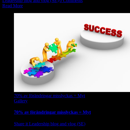
Leadership blog and vlog (SE)
|
0 Comments
Read More
70% av förändringar misslyckas = Myt
Gallery
70% av förändringar misslyckas = Myt
Share it Leadership blog and vlog (SE)