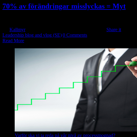
70% av förändringar misslyckas = Myt
Har du hört den förut? ”Sju av tio förändringar misslyckas” [...]
By
Kallmyr
|
2024-06-03T17:50:51+10:00
2018-10-26
|
Share it
Leadership blog and vlog (SE)
|
0 Comments
Read More
Varför ska vi ta reda på vår nivå av processmognad?