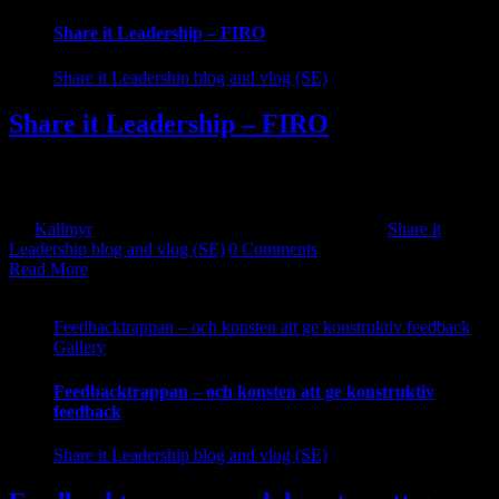
Share it Leadership – FIRO
Share it Leadership blog and vlog (SE)
Share it Leadership – FIRO
FIRO – Nyckeln till Effektiva Team och Framgångsrikt Ledarskap
Av [...]
By
Kallmyr
|
2026-04-25T20:31:06+10:00
2026-04-25
|
Share it
Leadership blog and vlog (SE)
|
0 Comments
Read More
Feedbacktrappan – och konsten att ge konstruktiv feedback
Gallery
Feedbacktrappan – och konsten att ge konstruktiv
feedback
Share it Leadership blog and vlog (SE)