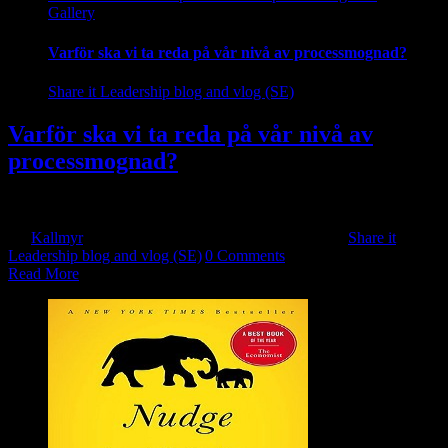
Gallery
Varför ska vi ta reda på vår nivå av processmognad?
Share it Leadership blog and vlog (SE)
Varför ska vi ta reda på vår nivå av
processmognad?
Artikel av Anna Nyström, journalist och skriver för Astrakan om [...]
By
Kallmyr
|
2024-06-03T17:51:51+10:00
2018-10-05
|
Share it
Leadership blog and vlog (SE)
|
0 Comments
Read More