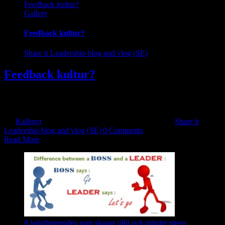
Feedback kultur?
Gallery
Feedback kultur?
Share it Leadership blog and vlog (SE)
Feedback kultur?
Att införa en feedbackkultur syftar till att involvera ledningsgruppen,
HR-avdelningen, [...]
By
Kallmyr
|
2024-06-03T17:56:02+10:00
2018-09-07
|
Share it
Leadership blog and vlog (SE)
|
0 Comments
Read More
8 ledarbeteenden som skapar tillit och mindre stress