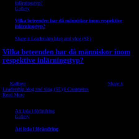
inlärningstyp?
Gallery
Vilka beteenden har då människor inom respektive
inlärningstyp?
Share it Leadership blog and vlog (SE)
Vilka beteenden har då människor inom
respektive inlärningstyp?
Detta är inte en forskningsstudie utan en uppsats som är [...]
By
Kallmyr
|
2024-06-03T18:12:40+10:00
2018-07-20
|
Share it
Leadership blog and vlog (SE)
|
0 Comments
Read More
Att leda i förändring
Gallery
Att leda i förändring