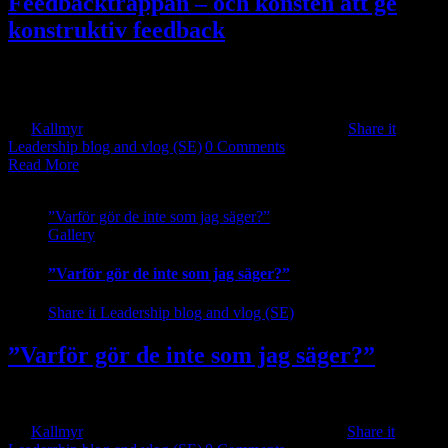
Feedbacktrappan – och konsten att ge
konstruktiv feedback
Feedbacktrappan Mycket bra artikel från Disc Analys Nyckeln till
[...]
By
Kallmyr
|
2024-06-05T12:00:56+10:00
2018-12-06
|
Share it
Leadership blog and vlog (SE)
|
0 Comments
Read More
”Varför gör de inte som jag säger?”
Gallery
”Varför gör de inte som jag säger?”
Share it Leadership blog and vlog (SE)
”Varför gör de inte som jag säger?”
Artikel av Erik Matton, Psykolog och författare som håller i [...]
By
Kallmyr
|
2024-06-03T17:27:10+10:00
2018-11-09
|
Share it